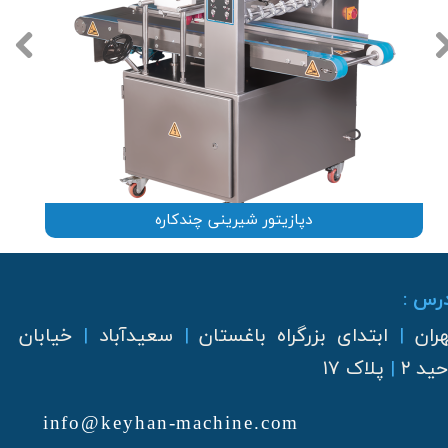
دپازیتور شیرینی چندکاره
رس :
هران
|
ابتدای بزرگراه باغستان
|
سعیدآباد
|
خیابان
ید ۲
|
پلاک ۱۷
info@keyhan-machine.com