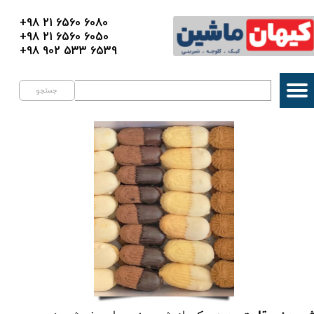
+98 21 6560 6080
+98 21 6560 6050
+98 902 533 6539
جستجو