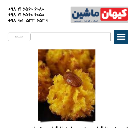
+98 21 6560 6080
+98 21 6560 6050
+98 902 533 6539
جستجو