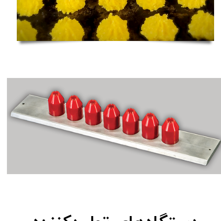
زمان
Loaded
:
Progress
:
0%
0%
باقیمانده