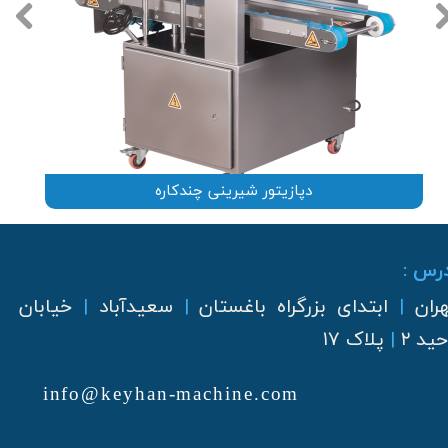
دپازیتور شیرینی چندکاره
رس :
هران
|
ابتدای بزرگراه باغستان
|
سعیدآباد
|
خیابان
ید ۲
|
پلاک ۱۷
info@keyhan-machine.com