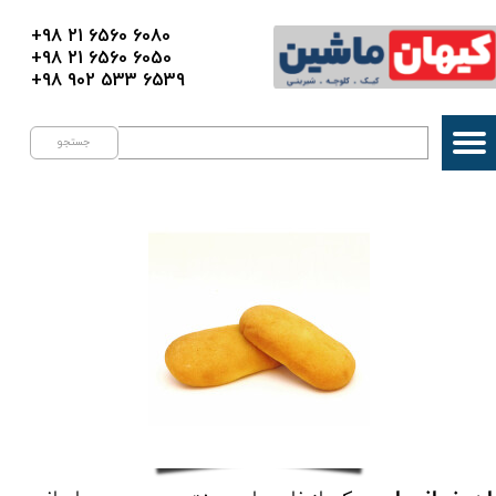
+98 21 6560 6080
+98 21 6560 6050
+98 902 533 6539
جستجو