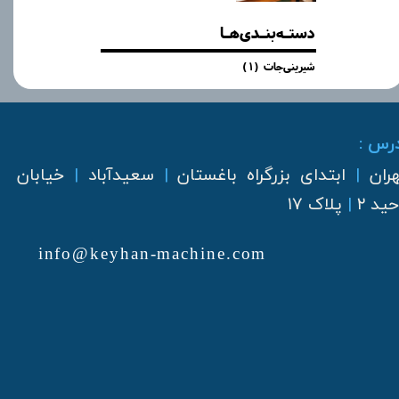
دستـه‌بنـدی‌هـا
شیرینی‌جات
(۱)
رس :
هران
|
ابتدای بزرگراه باغستان
|
سعیدآباد
|
خیابان
ید ۲
|
پلاک ۱۷
info@keyhan-machine.com