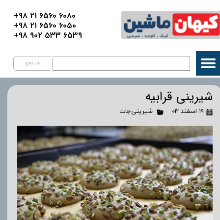
+98 21 6560 6080
+98 21 6560 6050
+98 902 533 6539
جستجو
شیرینی قرابیه
۱۹ اسفند ۰۳
شیرینی‌جات